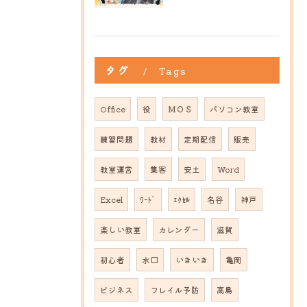
タグ
Tags
Office
役
ＭＯＳ
パソコン教室
練習問題
教材
定期配信
販売
教室運営
集客
安土
Word
Excel
ﾜｰﾄﾞ
ｴｸｾﾙ
名谷
神戸
楽しい教室
カレンダー
滋賀
初心者
水口
いきいき
亀岡
ビジネス
フレイル予防
高島