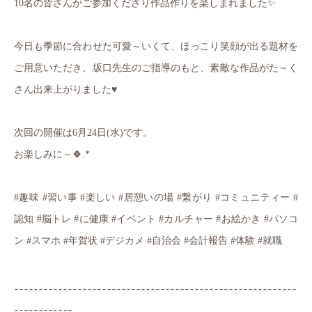
✨
10
名の皆さんがご参加くださり作品作りを楽しまれました
今日も季節に合わせた可愛～いくて、ほっこり笑顔が出る題材を
ご用意いただき、坂口先生のご指導のもと、素敵な作品がた～く
さん出来上がりました
♥
次回の開催は
6
月
24
日
(
水
)
です。
🍀
お楽しみに～
.*
#
趣味
#
習い事
#
楽しい
#
居憩いの場
#
繋がり
#
コミュニティー
#
認知
#
脳トレ
#
に健康
#
イベント
#
カルチャー
#
お絵かき
#
パソコ
ン
#
スマホ
#
年賀状
#
デジカメ
#
自治会
#
会計報告
#
体験
#
就職
----------------------------------------------------------
------------