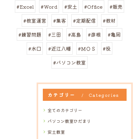
#Excel
#Word
#安土
#Office
#販売
#教室運営
#集客
#定期配信
#教材
#練習問題
#三田
#高島
#彦根
#亀岡
#水口
#近江八幡
#ＭＯＳ
#役
#パソコン教室
カテゴリー
Categories
全てのカテゴリー
パソコン教室ひだまり
安土教室