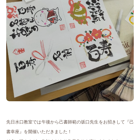
先日水口教室では午後から己書師範の坂口先生をお招きして『己
書幸座』を開催いただきました！