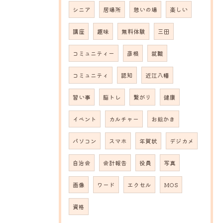
シニア
居場所
憩いの場
楽しい
講座
趣味
無料体験
三田
コミュニティー
彦根
就職
コミュニティ
認知
近江八幡
習い事
脳トレ
繋がり
健康
イベント
カルチャー
お絵かき
パソコン
スマホ
年賀状
デジカメ
自治会
会計報告
役員
写真
画像
ワード
エクセル
MOS
資格