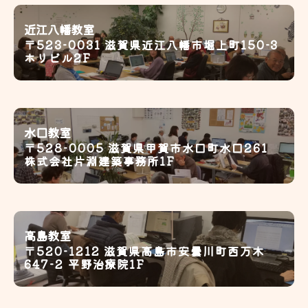
近江八幡教室
〒523-0031 滋賀県近江八幡市堀上町150-3
ホリビル2F
水口教室
〒528-0005 滋賀県甲賀市水口町水口261
株式会社片淵建築事務所1F
高島教室
〒520-1212 滋賀県高島市安曇川町西万木
647-2 平野治療院1F