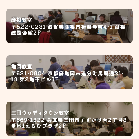
彦根教室
〒522-0231 滋賀県彦根市極楽寺町4-1 彦根
建設会館2F
亀岡教室
〒621-0804 京都府亀岡市追分町馬場通21-
13 第2亀不ビル3F
三田ウッディタウン教室
〒669-1322 兵庫県三田市すずかけ台2丁目3
番地1えるむプラザ2F