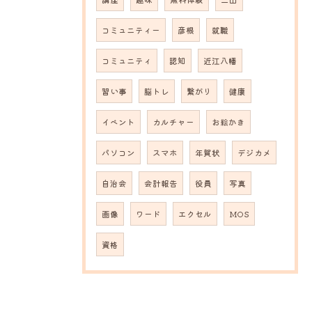
コミュニティー
彦根
就職
コミュニティ
認知
近江八幡
習い事
脳トレ
繋がり
健康
イベント
カルチャー
お絵かき
パソコン
スマホ
年賀状
デジカメ
自治会
会計報告
役員
写真
画像
ワード
エクセル
MOS
資格