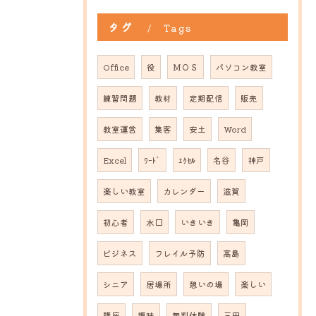
タグ
Tags
Office
役
ＭＯＳ
パソコン教室
練習問題
教材
定期配信
販売
教室運営
集客
安土
Word
Excel
ﾜｰﾄﾞ
ｴｸｾﾙ
名谷
神戸
楽しい教室
カレンダー
滋賀
初心者
水口
いきいき
亀岡
ビジネス
フレイル予防
高島
シニア
居場所
憩いの場
楽しい
講座
趣味
無料体験
三田