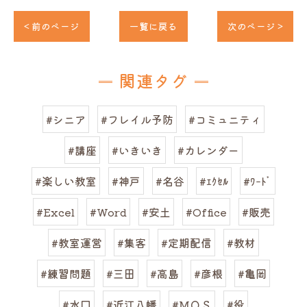
< 前のページ
一覧に戻る
次のページ >
関連タグ
#シニア
#フレイル予防
#コミュニティ
#講座
#いきいき
#カレンダー
#楽しい教室
#神戸
#名谷
#ｴｸｾﾙ
#ﾜｰﾄﾞ
#Excel
#Word
#安土
#Office
#販売
#教室運営
#集客
#定期配信
#教材
#練習問題
#三田
#高島
#彦根
#亀岡
#水口
#近江八幡
#ＭＯＳ
#役