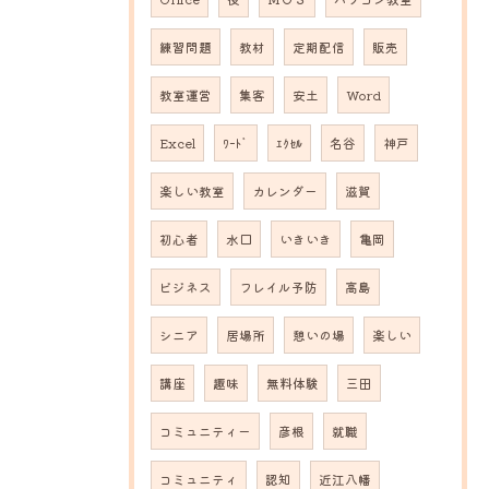
練習問題
教材
定期配信
販売
教室運営
集客
安土
Word
Excel
ﾜｰﾄﾞ
ｴｸｾﾙ
名谷
神戸
楽しい教室
カレンダー
滋賀
初心者
水口
いきいき
亀岡
ビジネス
フレイル予防
高島
シニア
居場所
憩いの場
楽しい
講座
趣味
無料体験
三田
コミュニティー
彦根
就職
コミュニティ
認知
近江八幡