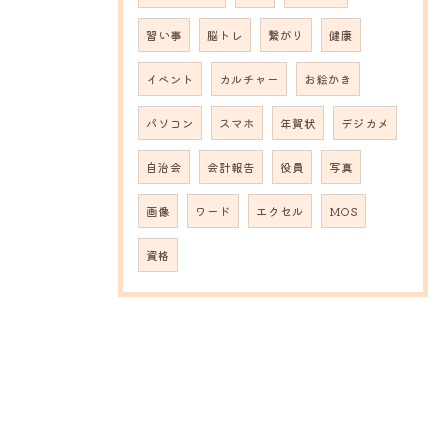
習い事
脳トレ
繋がり
健康
イベント
カルチャー
お絵かき
パソコン
スマホ
年賀状
デジカメ
自治会
会計報告
役員
写真
画像
ワード
エクセル
MOS
資格