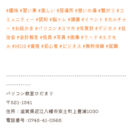
#趣味
#習い事
#楽しい
#居場所
#憩いの場
#繋がり
#コ
ミュニティー
#認知
#脳トレ
#健康
#イベント
#
カルチャ
ー
#お絵かき
#パソコン
#スマホ
#年賀状
#
デジカメ
#自
治会
#会計報告
#役員
#写真
#画像
#
ワード
#エクセ
ル
#MOS
#資格
#初心者
#ビジネス
#無料体験
#就職
----------------------------------------------------------
------------
パソコン教室ひだまり
〒521-1341
住所：滋賀県近江八幡市安土町上豊浦1030
電話番号 :0748-41-0568