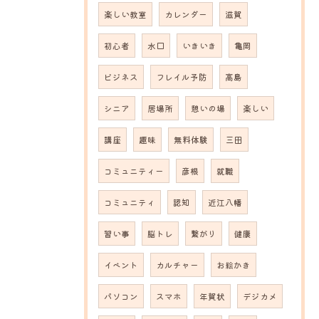
楽しい教室
カレンダー
滋賀
初心者
水口
いきいき
亀岡
ビジネス
フレイル予防
高島
シニア
居場所
憩いの場
楽しい
講座
趣味
無料体験
三田
コミュニティー
彦根
就職
コミュニティ
認知
近江八幡
習い事
脳トレ
繋がり
健康
イベント
カルチャー
お絵かき
パソコン
スマホ
年賀状
デジカメ