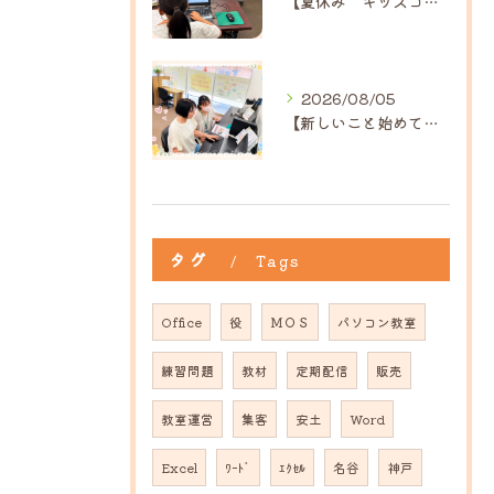
【夏休み キッズコース】｜ひだまり近江八幡教室
2026/08/05
【新しいこと始めてみませんか？】ひだまり高島教室
タグ
Tags
Office
役
ＭＯＳ
パソコン教室
練習問題
教材
定期配信
販売
教室運営
集客
安土
Word
Excel
ﾜｰﾄﾞ
ｴｸｾﾙ
名谷
神戸