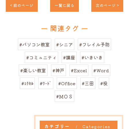
< 前のページ
一覧に戻る
次のページ >
関連タグ
#パソコン教室
#シニア
#フレイル予防
#コミュニティ
#講座
#いきいき
#楽しい教室
#神戸
#Excel
#Word
#ｴｸｾﾙ
#ﾜｰﾄﾞ
#Office
#三田
#役
#ＭＯＳ
カテゴリー
Categories