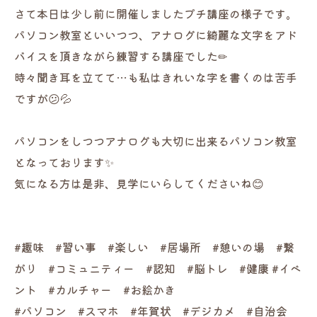
さて本日は少し前に開催しましたプチ講座の様子です。
パソコン教室といいつつ、アナログに綺麗な文字をアド
バイスを頂きながら練習する講座でした✏
時々聞き耳を立てて…も私はきれいな字を書くのは苦手
ですが😕💦
パソコンをしつつアナログも大切に出来るパソコン教室
となっております✨
気になる方は是非、見学にいらしてくださいね😊
#趣味 #習い事 #楽しい #居場所 #憩いの場 #繋
がり #コミュニティー #認知 #脳トレ #健康 #イベ
ント #カルチャー #お絵かき
#パソコン #スマホ #年賀状 #デジカメ #自治会