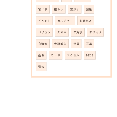
習い事
脳トレ
繋がり
健康
イベント
カルチャー
お絵かき
パソコン
スマホ
年賀状
デジカメ
自治会
会計報告
役員
写真
画像
ワード
エクセル
MOS
資格