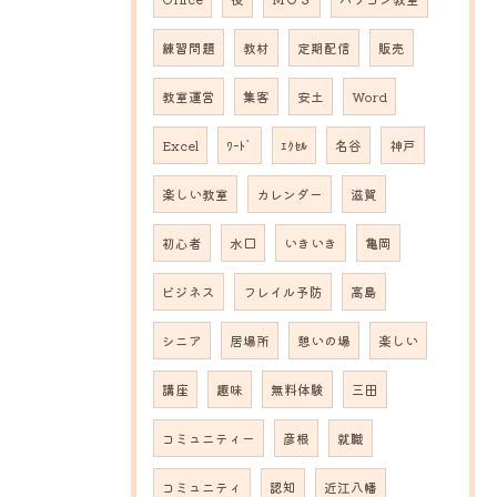
練習問題
教材
定期配信
販売
教室運営
集客
安土
Word
Excel
ﾜｰﾄﾞ
ｴｸｾﾙ
名谷
神戸
楽しい教室
カレンダー
滋賀
初心者
水口
いきいき
亀岡
ビジネス
フレイル予防
高島
シニア
居場所
憩いの場
楽しい
講座
趣味
無料体験
三田
コミュニティー
彦根
就職
コミュニティ
認知
近江八幡