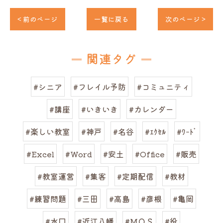
< 前のページ
一覧に戻る
次のページ >
関連タグ
#シニア
#フレイル予防
#コミュニティ
#講座
#いきいき
#カレンダー
#楽しい教室
#神戸
#名谷
#ｴｸｾﾙ
#ﾜｰﾄﾞ
#Excel
#Word
#安土
#Office
#販売
#教室運営
#集客
#定期配信
#教材
#練習問題
#三田
#高島
#彦根
#亀岡
#水口
#近江八幡
#ＭＯＳ
#役