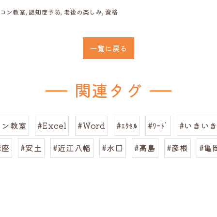
ソコン教室
認知症予防
老後の楽しみ
資格
一覧に戻る
関連タグ
コン教室
#Excel
#Word
#ｴｸｾﾙ
#ﾜｰﾄﾞ
#いきい
講座
#安土
#近江八幡
#水口
#高島
#彦根
#亀