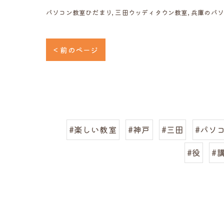
パソコン教室ひだまり
三田ウッディタウン教室
兵庫のパ
< 前のページ
#楽しい教室
#神戸
#三田
#パソ
#役
#