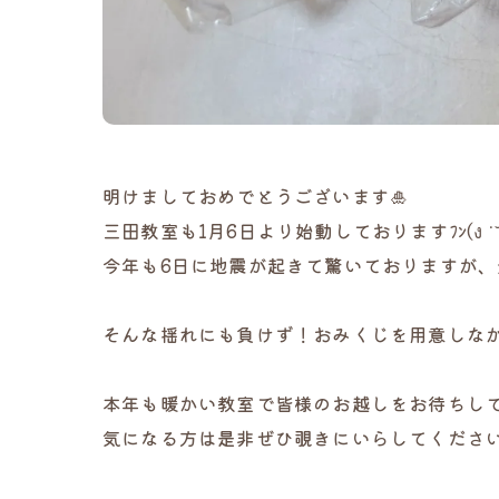
明けましておめでとうございます🎍
三田教室も1月6日より始動しておりますﾌﾝ(ง ˙˘˙ 
今年も6日に地震が起きて驚いておりますが、
そんな揺れにも負けず！おみくじを用意しなが
本年も暖かい教室で皆様のお越しをお待ちして
気になる方は是非ぜひ覗きにいらしてくださいね⸜( 