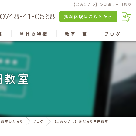
【ごあいさつ】ひだまり三田教室
0748-41-0568
無料体験はこちらから
集
当社の特徴
教室一覧
ブログ
京都のパソコン教室
安土教室
兵庫のパソコン教室
近江八幡教室
田教室
認知症予防
水口教室
老後の楽しみ
高島教室
資格
彦根教室
ン教室ひだまり
ブログ
【ごあいさつ】ひだまり三田教室
亀岡教室
三田ウッディタウン教室