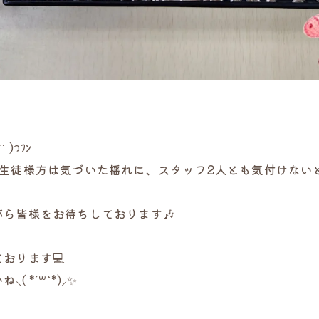
)วﾌﾝ
生徒様方は気づいた揺れに、スタッフ2人とも気付けないとい
ら皆様をお待ちしております🎶
おります💻
*´꒳`*)⸝✨