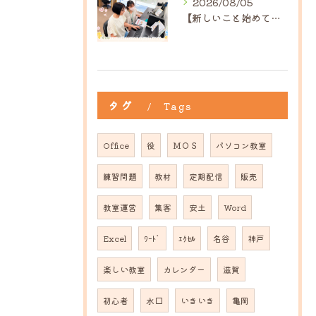
2026/08/05
【新しいこと始めてみませんか？】ひだまり高島教室
タグ
Tags
Office
役
ＭＯＳ
パソコン教室
練習問題
教材
定期配信
販売
教室運営
集客
安土
Word
Excel
ﾜｰﾄﾞ
ｴｸｾﾙ
名谷
神戸
楽しい教室
カレンダー
滋賀
初心者
水口
いきいき
亀岡