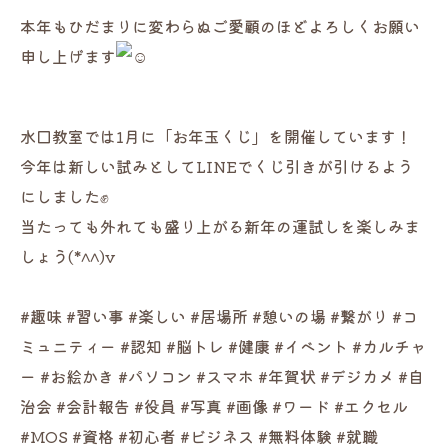
本年もひだまりに変わらぬご愛顧のほどよろしくお願い
申し上げます
水口教室では1月に「お年玉くじ」を開催しています！
今年は新しい試みとしてLINEでくじ引きが引けるよう
にしました✊
当たっても外れても盛り上がる新年の運試しを楽しみま
しょう(*^^)v
#趣味 #習い事 #楽しい #居場所 #憩いの場 #繋がり #コ
ミュニティー #認知 #脳トレ #健康 #イベント #カルチャ
ー #お絵かき #パソコン #スマホ #年賀状 #デジカメ #自
治会 #会計報告 #役員 #写真 #画像 #ワード #エクセル
#MOS #資格 #初心者 #ビジネス #無料体験 #就職