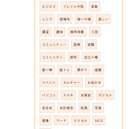
ビジネス
フレイル予防
高島
シニア
居場所
憩いの場
楽しい
講座
趣味
無料体験
三田
コミュニティー
彦根
就職
コミュニティ
認知
近江八幡
習い事
脳トレ
繋がり
健康
イベント
カルチャー
お絵かき
パソコン
スマホ
年賀状
デジカメ
自治会
会計報告
役員
写真
画像
ワード
エクセル
MOS