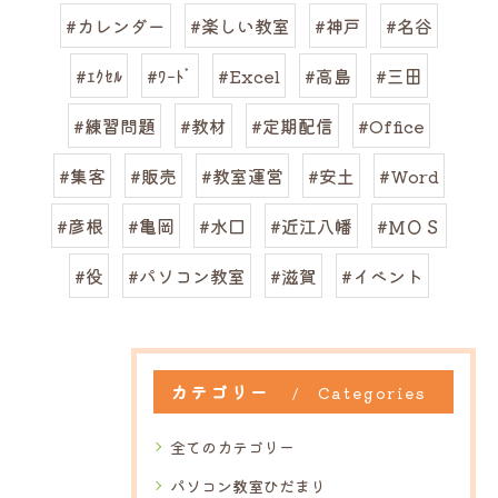
#カレンダー
#楽しい教室
#神戸
#名谷
#ｴｸｾﾙ
#ﾜｰﾄﾞ
#Excel
#高島
#三田
#練習問題
#教材
#定期配信
#Office
#集客
#販売
#教室運営
#安土
#Word
#彦根
#亀岡
#水口
#近江八幡
#ＭＯＳ
#役
#パソコン教室
#滋賀
#イベント
カテゴリー
Categories
全てのカテゴリー
パソコン教室ひだまり