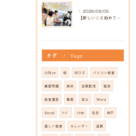
2026/08/05
【新しいこと始めてみませんか？】ひだまり高島教室
タグ
Tags
Office
役
ＭＯＳ
パソコン教室
練習問題
教材
定期配信
販売
教室運営
集客
安土
Word
Excel
ﾜｰﾄﾞ
ｴｸｾﾙ
名谷
神戸
楽しい教室
カレンダー
滋賀