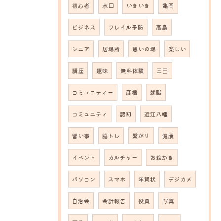
初心者
水口
いきいき
亀岡
ビジネス
フレイル予防
高島
シニア
居場所
憩いの場
楽しい
講座
趣味
無料体験
三田
コミュニティー
彦根
就職
コミュニティ
認知
近江八幡
習い事
脳トレ
繋がり
健康
イベント
カルチャー
お絵かき
パソコン
スマホ
年賀状
デジカメ
自治会
会計報告
役員
写真