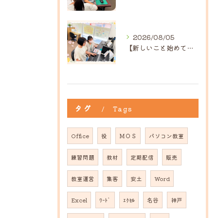
2026/08/05
【新しいこと始めてみませんか？】ひだまり高島教室
タグ
Tags
Office
役
ＭＯＳ
パソコン教室
練習問題
教材
定期配信
販売
教室運営
集客
安土
Word
Excel
ﾜｰﾄﾞ
ｴｸｾﾙ
名谷
神戸