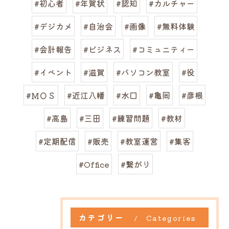
#初心者
#年賀状
#認知
#カルチャー
#デジカメ
#自治会
#画像
#無料体験
#会計報告
#ビジネス
#コミュニティー
#イベント
#滋賀
#パソコン教室
#役
#ＭＯＳ
#近江八幡
#水口
#亀岡
#彦根
#高島
#三田
#練習問題
#教材
#定期配信
#販売
#教室運営
#集客
#Office
#繋がり
カテゴリー
Categories