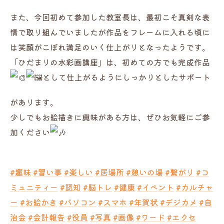
また、今回初めて参加した教室長は、最初こそ真剣な表
情で取り組んでいましたが作品をフレームに入れる頃に
は笑顔がこぼれ満足のいく仕上がりとなったようです。
「ひだまりの水彩画講座」は、初めての方でも完成作品
として仕上がるようにしっかりとしたサポート
があります。
少しでもお絵描きに興味がある方は、ぜひお気軽にご参
加ください
#趣味
#習い事
#楽しい
#居場所
#憩いの場
#繋がり
#コ
ミュニティー
#認知
#脳トレ
#健康
#イベント
#カルチャ
ー
#お絵かき
#パソコン
#スマホ
#年賀状
#デジカメ
#自
治会
#会計報告
#役員
#写真
#画像
#ワード
#エクセ