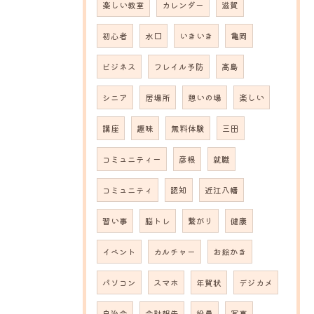
楽しい教室
カレンダー
滋賀
初心者
水口
いきいき
亀岡
ビジネス
フレイル予防
高島
シニア
居場所
憩いの場
楽しい
講座
趣味
無料体験
三田
コミュニティー
彦根
就職
コミュニティ
認知
近江八幡
習い事
脳トレ
繋がり
健康
イベント
カルチャー
お絵かき
パソコン
スマホ
年賀状
デジカメ
自治会
会計報告
役員
写真