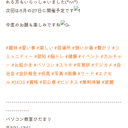
れる方もいらっしゃいました(*^^*)
次回は8月の27日に開催予定です
今度のお題も楽しみですね
#趣味
#習い事
#楽しい
#居場所
#憩いの場
#繋がり
#コ
ミュニティー
#認知
#脳トレ
#健康
#イベント
#カルチャ
ー
#お絵かき
#パソコン
#スマホ
#年賀状
#デジカメ
#自
治会
#会計報告
#役員
#写真
#画像
#ワード
#エクセ
ル
#MOS
#資格
#初心者
#ビジネス
#無料体験
#就職
----------------------------------------------------------
------------
パソコン教室ひだまり
〒521-1341