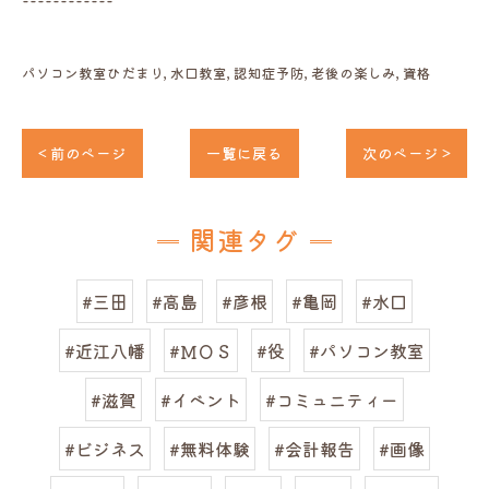
------------
パソコン教室ひだまり
水口教室
認知症予防
老後の楽しみ
資格
< 前のページ
一覧に戻る
次のページ >
関連タグ
#三田
#高島
#彦根
#亀岡
#水口
#近江八幡
#ＭＯＳ
#役
#パソコン教室
#滋賀
#イベント
#コミュニティー
#ビジネス
#無料体験
#会計報告
#画像