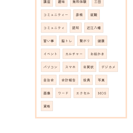
講座
趣味
無料体験
三田
コミュニティー
彦根
就職
コミュニティ
認知
近江八幡
習い事
脳トレ
繋がり
健康
イベント
カルチャー
お絵かき
パソコン
スマホ
年賀状
デジカメ
自治会
会計報告
役員
写真
画像
ワード
エクセル
MOS
資格