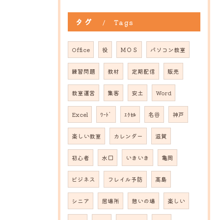
タグ
Tags
Office
役
ＭＯＳ
パソコン教室
練習問題
教材
定期配信
販売
教室運営
集客
安土
Word
Excel
ﾜｰﾄﾞ
ｴｸｾﾙ
名谷
神戸
楽しい教室
カレンダー
滋賀
初心者
水口
いきいき
亀岡
ビジネス
フレイル予防
高島
シニア
居場所
憩いの場
楽しい