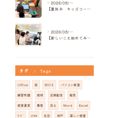
2026/08/05
【夏休み キッズコース】｜ひだまり近江八幡教室
2026/08/05
【新しいこと始めてみませんか？】ひだまり高島教室
タグ
Tags
Office
役
ＭＯＳ
パソコン教室
練習問題
教材
定期配信
販売
教室運営
集客
安土
Word
Excel
ﾜｰﾄﾞ
ｴｸｾﾙ
名谷
神戸
楽しい教室