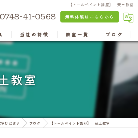
【トールペイント講座】｜安土教室
0748-41-0568
無料体験はこちらから
集
当社の特徴
教室一覧
ブログ
京都のパソコン教室
安土教室
兵庫のパソコン教室
近江八幡教室
土教室
認知症予防
水口教室
老後の楽しみ
高島教室
資格
彦根教室
教室ひだまり
ブログ
【トールペイント講座】｜安土教室
亀岡教室
三田ウッディタウン教室