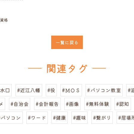
資格
一覧に戻る
関連タグ
#水口
#近江八幡
#役
#ＭＯＳ
#パソコン教室
#
メ
#自治会
#会計報告
#画像
#無料体験
#認知
#パソコン
#ワード
#健康
#趣味
#繋がり
#居場