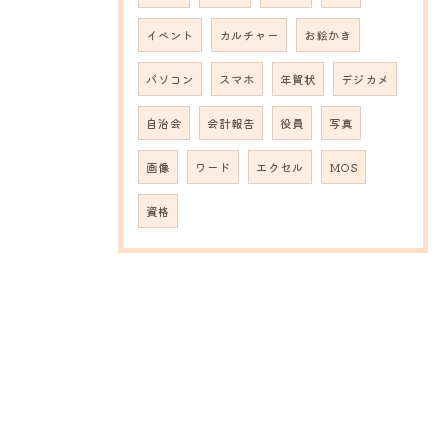
イベント
カルチャー
お絵かき
パソコン
スマホ
年賀状
デジカメ
自治会
会計報告
役員
写真
画像
ワード
エクセル
MOS
資格