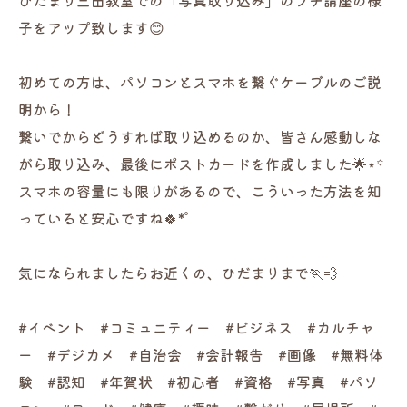
ひだまり三田教室での「写真取り込み」のプチ講座の様
子をアップ致します😊
初めての方は、パソコンとスマホを繋ぐケーブルのご説
明から！
繋いでからどうすれば取り込めるのか、皆さん感動しな
がら取り込み、最後にポストカードを作成しました🌟⋆꙳
スマホの容量にも限りがあるので、こういった方法を知
っていると安心ですね🍀*゜
気になられましたらお近くの、ひだまりまで🏃💨
#イベント #コミュニティー #ビジネス #カルチャ
ー #デジカメ #自治会 #会計報告 #画像 #無料体
験 #認知 #年賀状 #初心者 #資格 #写真 #パソ