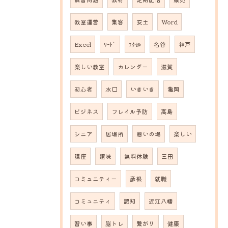
教室運営
集客
安土
Word
Excel
ﾜｰﾄﾞ
ｴｸｾﾙ
名谷
神戸
楽しい教室
カレンダー
滋賀
初心者
水口
いきいき
亀岡
ビジネス
フレイル予防
高島
シニア
居場所
憩いの場
楽しい
講座
趣味
無料体験
三田
コミュニティー
彦根
就職
コミュニティ
認知
近江八幡
習い事
脳トレ
繋がり
健康