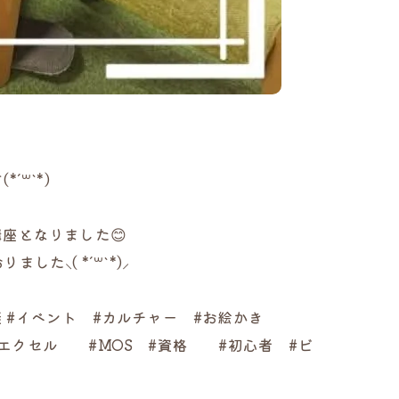
꒳`*)
座となりました😊
⸜( *´꒳`*)⸝
康 #イベント #カルチャー #お絵かき
#エクセル #MOS #資格 #初心者 #ビ