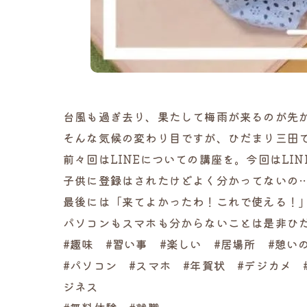
台風も過ぎ去り、果たして梅雨が来るのが先
そんな気候の変わり目ですが、ひだまり三田では
前々回はLINEについての講座を。今回はLI
子供に登録はされたけどよく分かってないの…
最後には「来てよかったわ！これで使える！」と
パソコンもスマホも分からないことは是非ひだ
#趣味 #習い事 #楽しい #居場所 #憩い
#パソコン #スマホ #年賀状 #デジカメ 
ジネス