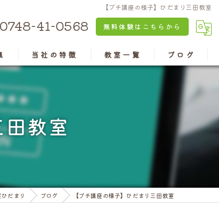
【プチ講座の様子】ひだまり三田教室
0748-41-0568
無料体験はこちらから
集
当社の特徴
教室一覧
ブログ
京都のパソコン教室
安土教室
兵庫のパソコン教室
近江八幡教室
三田教室
認知症予防
水口教室
老後の楽しみ
高島教室
資格
彦根教室
室ひだまり
ブログ
【プチ講座の様子】ひだまり三田教室
亀岡教室
三田ウッディタウン教室