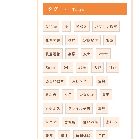
タグ
Tags
Office
役
ＭＯＳ
パソコン教室
練習問題
教材
定期配信
販売
教室運営
集客
安土
Word
Excel
ﾜｰﾄﾞ
ｴｸｾﾙ
名谷
神戸
楽しい教室
カレンダー
滋賀
初心者
水口
いきいき
亀岡
ビジネス
フレイル予防
高島
シニア
居場所
憩いの場
楽しい
講座
趣味
無料体験
三田