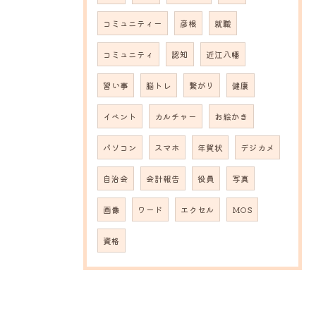
コミュニティー
彦根
就職
コミュニティ
認知
近江八幡
習い事
脳トレ
繋がり
健康
イベント
カルチャー
お絵かき
パソコン
スマホ
年賀状
デジカメ
自治会
会計報告
役員
写真
画像
ワード
エクセル
MOS
資格