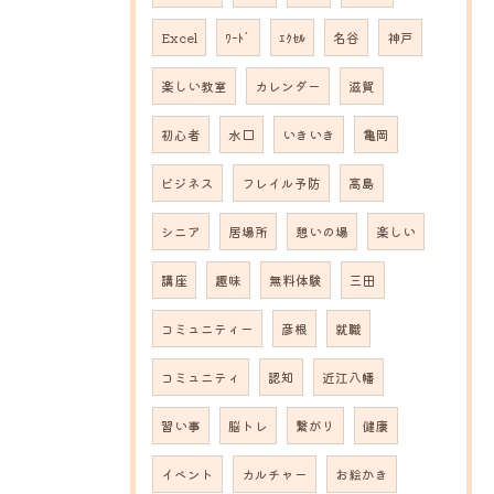
Excel
ﾜｰﾄﾞ
ｴｸｾﾙ
名谷
神戸
楽しい教室
カレンダー
滋賀
初心者
水口
いきいき
亀岡
ビジネス
フレイル予防
高島
シニア
居場所
憩いの場
楽しい
講座
趣味
無料体験
三田
コミュニティー
彦根
就職
コミュニティ
認知
近江八幡
習い事
脳トレ
繋がり
健康
イベント
カルチャー
お絵かき