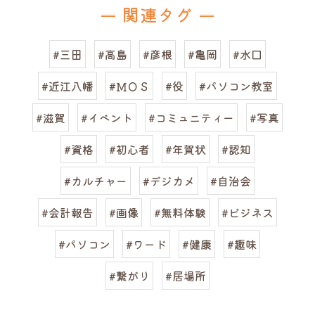
関連タグ
#三田
#高島
#彦根
#亀岡
#水口
#近江八幡
#ＭＯＳ
#役
#パソコン教室
#滋賀
#イベント
#コミュニティー
#写真
#資格
#初心者
#年賀状
#認知
#カルチャー
#デジカメ
#自治会
#会計報告
#画像
#無料体験
#ビジネス
#パソコン
#ワード
#健康
#趣味
#繋がり
#居場所