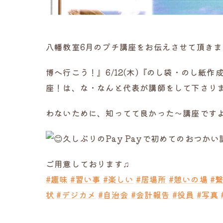
八幡教室6月のプチ講座をお伝えさせて頂きま
博へ行こう！』6/12(木)『のし袋・のし紙作
座！は、な・なんと代表が講師をして下さり
わないために、知ってて良かった～講座です
久しぶりのPay Payで初めてのおつ
ご用意しております♫
#趣味
#習い事
#楽しい
#居場所
#憩いの場
#
状
#デジカメ
#自治会
#会計報告
#役員
#写真