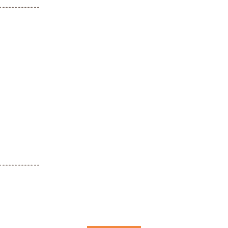
-------------
-------------