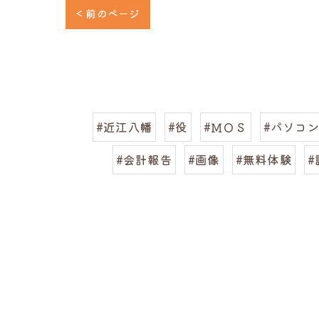
< 前のページ
#近江八幡
#役
#ＭＯＳ
#パソコ
#会計報告
#画像
#無料体験
#