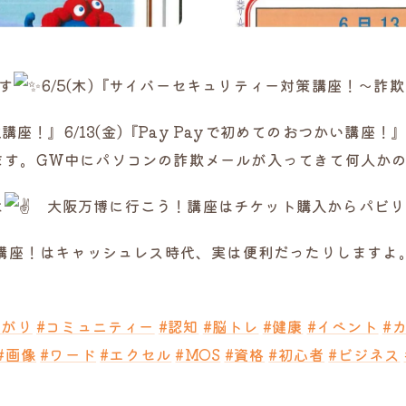
す
6/5(木)『サイバーセキュリティー対策講座！～詐欺
成講座！』6/13(金)『Pay Payで初めてのおつかい講
ます。GW中にパソコンの詐欺メールが入ってきて何人か
よ
大阪万博に行こう！講座はチケット購入からパビリ
かい講座！はキャッシュレス時代、実は便利だったりします
繋がり
#コミュニティー
#認知
#脳トレ
#健康
#イベント
#
#画像
#ワード
#エクセル
#MOS
#資格
#初心者
#ビジネス