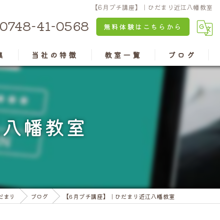
【6月プチ講座】｜ひだまり近江八幡教室
0748-41-0568
無料体験はこちらから
集
当社の特徴
教室一覧
ブログ
京都のパソコン教室
安土教室
兵庫のパソコン教室
近江八幡教室
江八幡教室
認知症予防
水口教室
老後の楽しみ
高島教室
資格
彦根教室
だまり
ブログ
【6月プチ講座】｜ひだまり近江八幡教室
亀岡教室
三田ウッディタウン教室