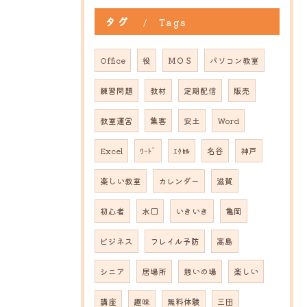
タグ
Tags
Office
役
ＭＯＳ
パソコン教室
練習問題
教材
定期配信
販売
教室運営
集客
安土
Word
Excel
ﾜｰﾄﾞ
ｴｸｾﾙ
名谷
神戸
楽しい教室
カレンダー
滋賀
初心者
水口
いきいき
亀岡
ビジネス
フレイル予防
高島
シニア
居場所
憩いの場
楽しい
講座
趣味
無料体験
三田