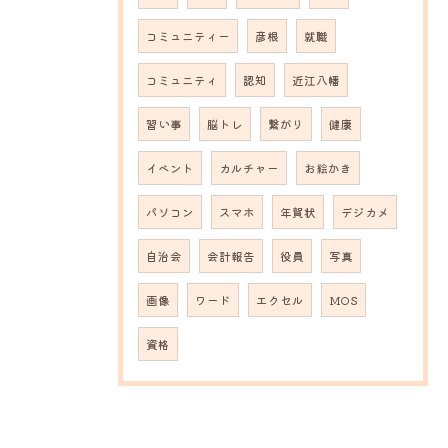
コミュニティー
彦根
就職
コミュニティ
認知
近江八幡
習い事
脳トレ
繋がり
健康
イベント
カルチャー
お絵かき
パソコン
スマホ
年賀状
デジカメ
自治会
会計報告
役員
写真
画像
ワード
エクセル
MOS
資格