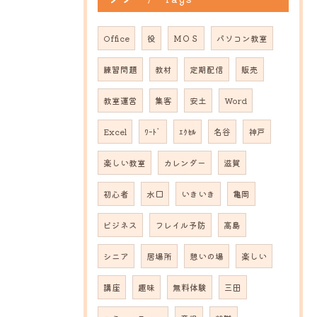
Office
役
ＭＯＳ
パソコン教室
練習問題
教材
定期配信
販売
教室運営
集客
安土
Word
Excel
ﾜｰﾄﾞ
ｴｸｾﾙ
名谷
神戸
楽しい教室
カレンダー
滋賀
初心者
水口
いきいき
亀岡
ビジネス
フレイル予防
高島
シニア
居場所
憩いの場
楽しい
講座
趣味
無料体験
三田