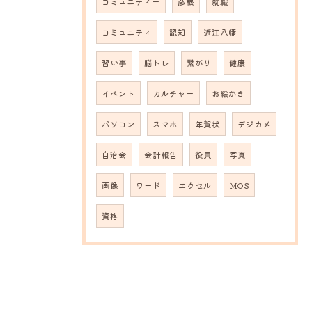
コミュニティー
彦根
就職
コミュニティ
認知
近江八幡
習い事
脳トレ
繋がり
健康
イベント
カルチャー
お絵かき
パソコン
スマホ
年賀状
デジカメ
自治会
会計報告
役員
写真
画像
ワード
エクセル
MOS
資格