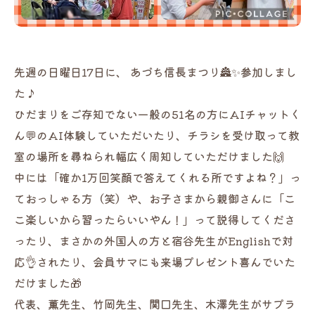
先週の日曜日17日に、 あづち信長まつり🏯✨参加しまし
た♪
ひだまりをご存知でない一般の51名の方にAIチャットく
ん💬のAI体験していただいたり、チラシを受け取って教
室の場所を尋ねられ幅広く周知していただけました🙌
中には「確か1万回笑顔で答えてくれる所ですよね？」っ
ておっしゃる方（笑）や、お子さまから親御さんに「こ
こ楽しいから習ったらいいやん！」って説得してくださ
ったり、まさかの外国人の方と宿谷先生がEnglishで対
応👌されたり、会員サマにも来場プレゼント喜んでいた
だけました🎁
代表、薫先生、竹岡先生、関口先生、木澤先生がサプラ