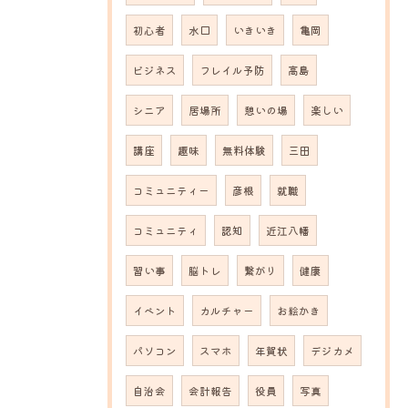
初心者
水口
いきいき
亀岡
ビジネス
フレイル予防
高島
シニア
居場所
憩いの場
楽しい
講座
趣味
無料体験
三田
コミュニティー
彦根
就職
コミュニティ
認知
近江八幡
習い事
脳トレ
繋がり
健康
イベント
カルチャー
お絵かき
パソコン
スマホ
年賀状
デジカメ
自治会
会計報告
役員
写真