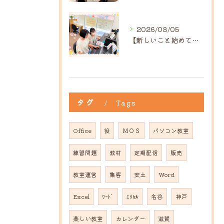
2026/08/05
【新しいこと始めてみませんか？】ひだまり高島教室
タグ
Tags
Office
役
ＭＯＳ
パソコン教室
練習問題
教材
定期配信
販売
教室運営
集客
安土
Word
Excel
ﾜｰﾄﾞ
ｴｸｾﾙ
名谷
神戸
楽しい教室
カレンダー
滋賀