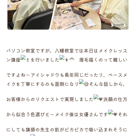
パソコン教室ですが、八幡教室では本日はメイクレッス
ン講座
を行いました
眉毛描くのって難しい
ですよね〜アイシャドウも長年同じだったり、ベースメ
イクを丁寧にするのも面倒になり
そんな話しから、
お客様からのリクエストで実現しました
洗顔の仕方
から似合う色選びと〜メイク後は女優さんです
それ
にしても講師の先生の肌がピカピカで吸い込まれそうに