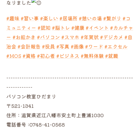
なりました
#趣味
#習い事
#楽しい
#居場所
#憩いの場
#繋がり
#コ
ミュニティー
#認知
#脳トレ
#健康
#イベント
#カルチャ
ー
#お絵かき
#パソコン
#スマホ
#年賀状
#デジカメ
#自
治会
#会計報告
#役員
#写真
#画像
#ワード
#エクセル
#MOS
#資格
#初心者
#ビジネス
#無料体験
#就職
----------------------------------------------------------
------------
パソコン教室ひだまり
〒521-1341
住所：滋賀県近江八幡市安土町上豊浦1030
電話番号 :0748-41-0568