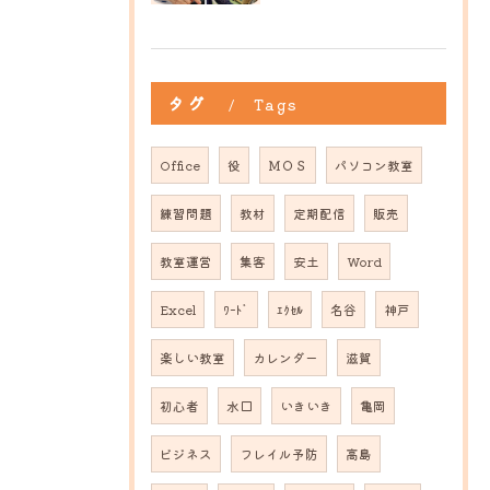
タグ
Tags
Office
役
ＭＯＳ
パソコン教室
練習問題
教材
定期配信
販売
教室運営
集客
安土
Word
Excel
ﾜｰﾄﾞ
ｴｸｾﾙ
名谷
神戸
楽しい教室
カレンダー
滋賀
初心者
水口
いきいき
亀岡
ビジネス
フレイル予防
高島