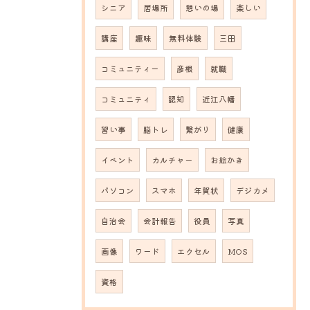
シニア
居場所
憩いの場
楽しい
講座
趣味
無料体験
三田
コミュニティー
彦根
就職
コミュニティ
認知
近江八幡
習い事
脳トレ
繋がり
健康
イベント
カルチャー
お絵かき
パソコン
スマホ
年賀状
デジカメ
自治会
会計報告
役員
写真
画像
ワード
エクセル
MOS
資格