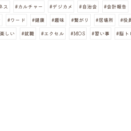
ネス
#カルチャー
#デジカメ
#自治会
#会計報告
ン
#ワード
#健康
#趣味
#繋がり
#居場所
#役
#楽しい
#就職
#エクセル
#MOS
#習い事
#脳ト