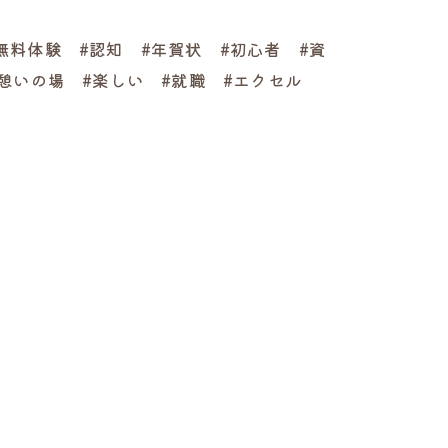
無料体験 #認知 #年賀状 #初心者 #資
#憩いの場 #楽しい #就職 #エクセル