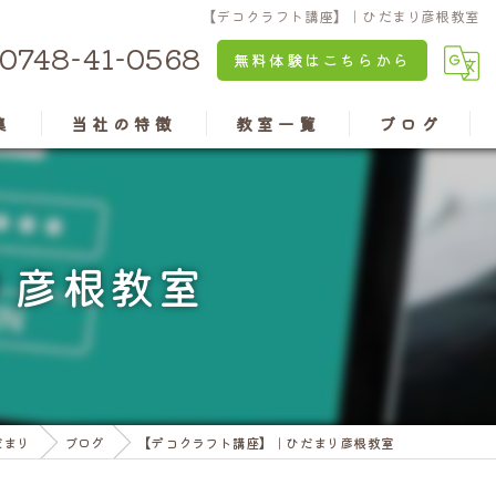
【デコクラフト講座】｜ひだまり彦根教室
0748-41-0568
無料体験はこちらから
集
当社の特徴
教室一覧
ブログ
京都のパソコン教室
安土教室
兵庫のパソコン教室
近江八幡教室
り彦根教室
認知症予防
水口教室
老後の楽しみ
高島教室
資格
彦根教室
だまり
ブログ
【デコクラフト講座】｜ひだまり彦根教室
亀岡教室
三田ウッディタウン教室