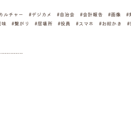
カルチャー #デジカメ #自治会 #会計報告 #画像 #
趣味 #繋がり #居場所 #役員 #スマホ #お絵かき 
-------------