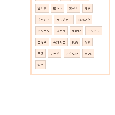
習い事
脳トレ
繋がり
健康
イベント
カルチャー
お絵かき
パソコン
スマホ
年賀状
デジカメ
自治会
会計報告
役員
写真
画像
ワード
エクセル
MOS
資格