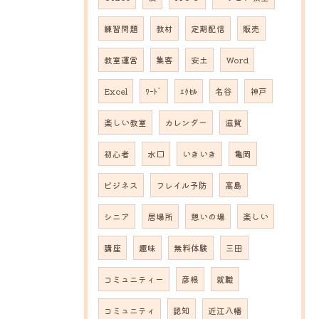
練習問題
教材
定期配信
販売
教室運営
集客
安土
Word
Excel
ﾜｰﾄﾞ
ｴｸｾﾙ
名谷
神戸
楽しい教室
カレンダー
滋賀
初心者
水口
いきいき
亀岡
ビジネス
フレイル予防
高島
シニア
居場所
憩いの場
楽しい
講座
趣味
無料体験
三田
コミュニティー
彦根
就職
コミュニティ
認知
近江八幡