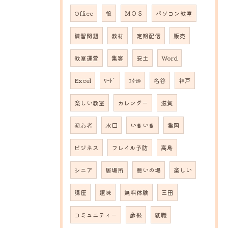
Office
役
ＭＯＳ
パソコン教室
練習問題
教材
定期配信
販売
教室運営
集客
安土
Word
Excel
ﾜｰﾄﾞ
ｴｸｾﾙ
名谷
神戸
楽しい教室
カレンダー
滋賀
初心者
水口
いきいき
亀岡
ビジネス
フレイル予防
高島
シニア
居場所
憩いの場
楽しい
講座
趣味
無料体験
三田
コミュニティー
彦根
就職