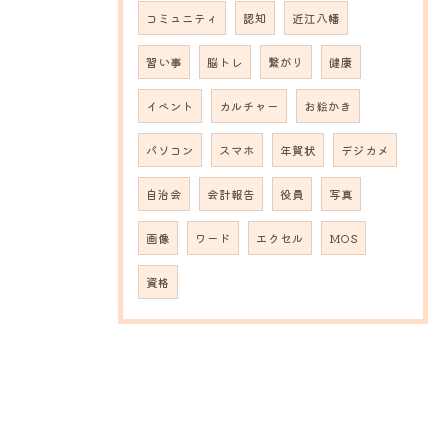
コミュニティ
認知
近江八幡
習い事
脳トレ
繋がり
健康
イベント
カルチャー
お絵かき
パソコン
スマホ
年賀状
デジカメ
自治会
会計報告
役員
写真
画像
ワード
エクセル
MOS
資格