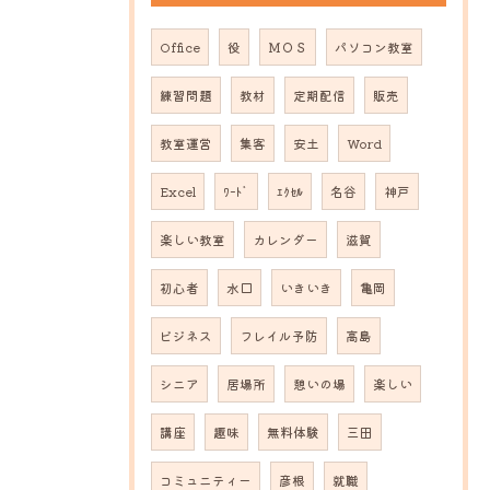
Office
役
ＭＯＳ
パソコン教室
練習問題
教材
定期配信
販売
教室運営
集客
安土
Word
Excel
ﾜｰﾄﾞ
ｴｸｾﾙ
名谷
神戸
楽しい教室
カレンダー
滋賀
初心者
水口
いきいき
亀岡
ビジネス
フレイル予防
高島
シニア
居場所
憩いの場
楽しい
講座
趣味
無料体験
三田
コミュニティー
彦根
就職