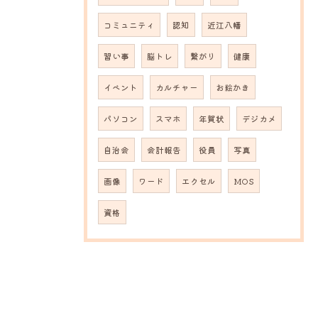
コミュニティ
認知
近江八幡
習い事
脳トレ
繋がり
健康
イベント
カルチャー
お絵かき
パソコン
スマホ
年賀状
デジカメ
自治会
会計報告
役員
写真
画像
ワード
エクセル
MOS
資格