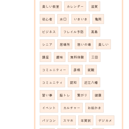
楽しい教室
カレンダー
滋賀
初心者
水口
いきいき
亀岡
ビジネス
フレイル予防
高島
シニア
居場所
憩いの場
楽しい
講座
趣味
無料体験
三田
コミュニティー
彦根
就職
コミュニティ
認知
近江八幡
習い事
脳トレ
繋がり
健康
イベント
カルチャー
お絵かき
パソコン
スマホ
年賀状
デジカメ