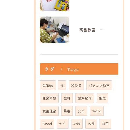
高島教室 M様
タグ
Tags
Office
役
ＭＯＳ
パソコン教室
練習問題
教材
定期配信
販売
教室運営
集客
安土
Word
Excel
ﾜｰﾄﾞ
ｴｸｾﾙ
名谷
神戸