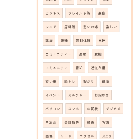
ビジネス
フレイル予防
高島
シニア
居場所
憩いの場
楽しい
講座
趣味
無料体験
三田
コミュニティー
彦根
就職
コミュニティ
認知
近江八幡
習い事
脳トレ
繋がり
健康
イベント
カルチャー
お絵かき
パソコン
スマホ
年賀状
デジカメ
自治会
会計報告
役員
写真
画像
ワード
エクセル
MOS