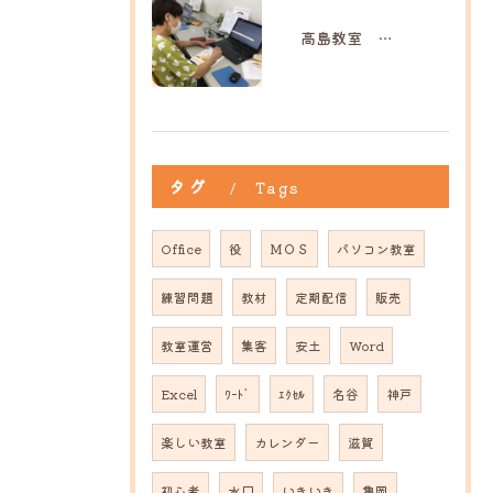
高島教室 M様
タグ
Tags
Office
役
ＭＯＳ
パソコン教室
練習問題
教材
定期配信
販売
教室運営
集客
安土
Word
Excel
ﾜｰﾄﾞ
ｴｸｾﾙ
名谷
神戸
楽しい教室
カレンダー
滋賀
初心者
水口
いきいき
亀岡