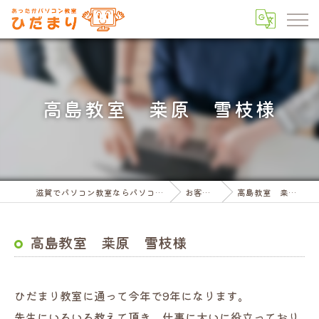
高島教室 桒原 雪枝様
滋賀でパソコン教室ならパソコン教室ひだまり
お客様の声
高島教室 桒原 雪枝様
高島教室 桒原 雪枝様
ひだまり教室に通って今年で9年になります。
先生にいろいろ教えて頂き、仕事に大いに役立っており