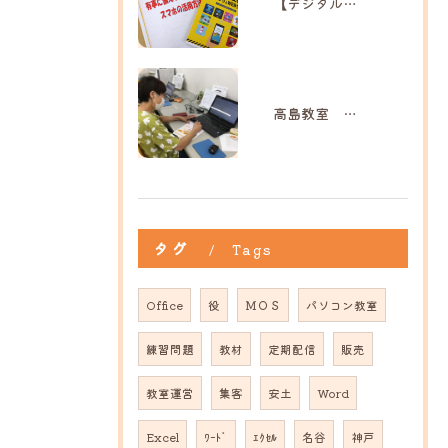
【デジタル防災講座】｜ひだまり彦根教室
高島教室 M様
タグ
Tags
Office
役
ＭＯＳ
パソコン教室
練習問題
教材
定期配信
販売
教室運営
集客
安土
Word
Excel
ﾜｰﾄﾞ
ｴｸｾﾙ
名谷
神戸