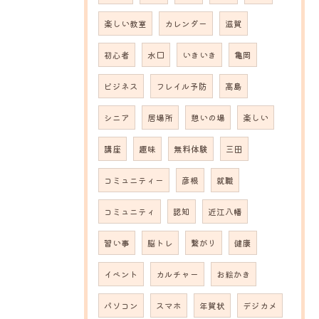
楽しい教室
カレンダー
滋賀
初心者
水口
いきいき
亀岡
ビジネス
フレイル予防
高島
シニア
居場所
憩いの場
楽しい
講座
趣味
無料体験
三田
コミュニティー
彦根
就職
コミュニティ
認知
近江八幡
習い事
脳トレ
繋がり
健康
イベント
カルチャー
お絵かき
パソコン
スマホ
年賀状
デジカメ