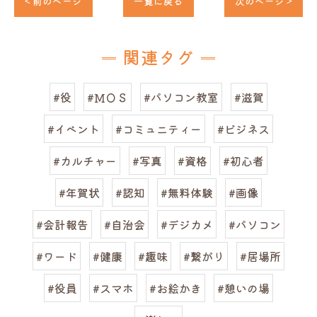
< 前のページ
一覧に戻る
次のページ >
関連タグ
#役
#ＭＯＳ
#パソコン教室
#滋賀
#イベント
#コミュニティー
#ビジネス
#カルチャー
#写真
#資格
#初心者
#年賀状
#認知
#無料体験
#画像
#会計報告
#自治会
#デジカメ
#パソコン
#ワード
#健康
#趣味
#繋がり
#居場所
#役員
#スマホ
#お絵かき
#憩いの場