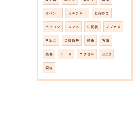
イベント
カルチャー
お絵かき
パソコン
スマホ
年賀状
デジカメ
自治会
会計報告
役員
写真
画像
ワード
エクセル
MOS
資格