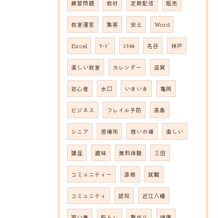
練習問題
教材
定期配信
販売
教室運営
集客
安土
Word
Excel
ﾜｰﾄﾞ
ｴｸｾﾙ
名谷
神戸
楽しい教室
カレンダー
滋賀
初心者
水口
いきいき
亀岡
ビジネス
フレイル予防
高島
シニア
居場所
憩いの場
楽しい
講座
趣味
無料体験
三田
コミュニティー
彦根
就職
コミュニティ
認知
近江八幡
習い事
脳トレ
繋がり
健康