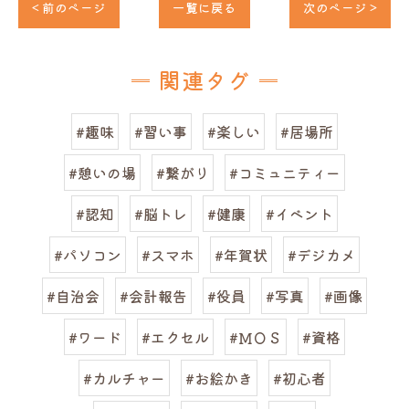
< 前のページ
一覧に戻る
次のページ >
関連タグ
#趣味
#習い事
#楽しい
#居場所
#憩いの場
#繋がり
#コミュニティー
#認知
#脳トレ
#健康
#イベント
#パソコン
#スマホ
#年賀状
#デジカメ
#自治会
#会計報告
#役員
#写真
#画像
#ワード
#エクセル
#ＭＯＳ
#資格
#カルチャー
#お絵かき
#初心者