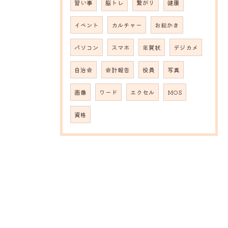
習い事
脳トレ
繋がり
健康
イベント
カルチャー
お絵かき
パソコン
スマホ
年賀状
デジカメ
自治会
会計報告
役員
写真
画像
ワード
エクセル
MOS
資格