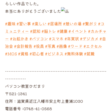
らしい作品でした。
本当にありがとうございました
#趣味
#習い事
#楽しい
#居場所
#憩いの場
#繋がり
#コ
ミュニティー
#認知
#脳トレ
#健康
#イベント
#カルチャ
ー
#お絵かき
#パソコン
#スマホ
#年賀状
#デジカメ
#自
治会
#会計報告
#役員
#写真
#画像
#ワード
#エクセル
#MOS
#資格
#初心者
#ビジネス
#無料体験
#就職
----------------------------------------------------------
------------
パソコン教室ひだまり
〒521-1341
住所：滋賀県近江八幡市安土町上豊浦1030
電話番号 :0748-41-0568