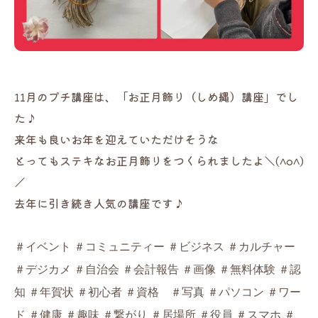
11月のプチ講座は、「お正月飾り（しめ縄）講座」でし
た♪
来年も良いお年を迎えていただけそうな
とってもステキなお正月飾りをつくられましたよ＼(^o^)
／
去年に引き続き人気の講座です♪
＃イベント ＃コミュニティー ＃ビジネス ＃カルチャー
＃デジカメ ＃自治会 ＃会計報告 ＃画像 ＃無料体験 ＃認
知 ＃年賀状 ＃初心者 ＃資格 ＃写真 ＃パソコン ＃ワー
ド ＃健康 ＃趣味 ＃繋がり ＃居場所 ＃役員 ＃スマホ ＃