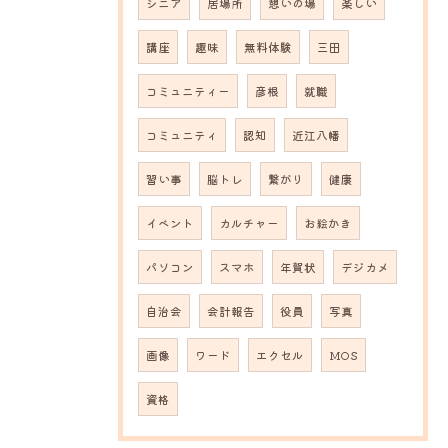
シニア
居場所
憩いの場
楽しい
講座
趣味
無料体験
三田
コミュニティー
彦根
就職
コミュニティ
認知
近江八幡
習い事
脳トレ
繋がり
健康
イベント
カルチャー
お絵かき
パソコン
スマホ
年賀状
デジカメ
自治会
会計報告
役員
写真
画像
ワード
エクセル
MOS
資格