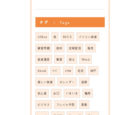
タグ
Tags
Office
役
ＭＯＳ
パソコン教室
練習問題
教材
定期配信
販売
教室運営
集客
安土
Word
Excel
ﾜｰﾄﾞ
ｴｸｾﾙ
名谷
神戸
楽しい教室
カレンダー
滋賀
初心者
水口
いきいき
亀岡
ビジネス
フレイル予防
高島