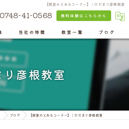
【教室のとあるコーナー】｜ひだまり彦根教室
0748-41-0568
無料体験はこちらから
集
当社の特徴
教室一覧
ブログ
京都のパソコン教室
安土教室
兵庫のパソコン教室
近江八幡教室
まり彦根教室
認知症予防
水口教室
老後の楽しみ
高島教室
資格
彦根教室
り
ブログ
【教室のとあるコーナー】｜ひだまり彦根教室
亀岡教室
三田ウッディタウン教室