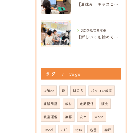
【夏休み キッズコース】｜ひだまり近江八幡教室
2026/08/05
【新しいこと始めてみませんか？】ひだまり高島教室
タグ
Tags
Office
役
ＭＯＳ
パソコン教室
練習問題
教材
定期配信
販売
教室運営
集客
安土
Word
Excel
ﾜｰﾄﾞ
ｴｸｾﾙ
名谷
神戸