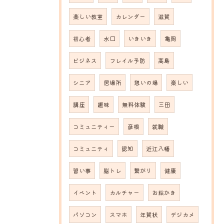
楽しい教室
カレンダー
滋賀
初心者
水口
いきいき
亀岡
ビジネス
フレイル予防
高島
シニア
居場所
憩いの場
楽しい
講座
趣味
無料体験
三田
コミュニティー
彦根
就職
コミュニティ
認知
近江八幡
習い事
脳トレ
繋がり
健康
イベント
カルチャー
お絵かき
パソコン
スマホ
年賀状
デジカメ