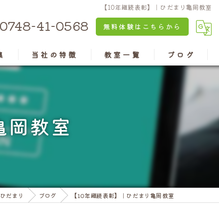
【10年継続表彰】｜ひだまり亀岡教室
0748-41-0568
無料体験はこちらから
集
当社の特徴
教室一覧
ブログ
京都のパソコン教室
安土教室
兵庫のパソコン教室
近江八幡教室
亀岡教室
認知症予防
水口教室
老後の楽しみ
高島教室
資格
彦根教室
ひだまり
ブログ
【10年継続表彰】｜ひだまり亀岡教室
亀岡教室
三田ウッディタウン教室