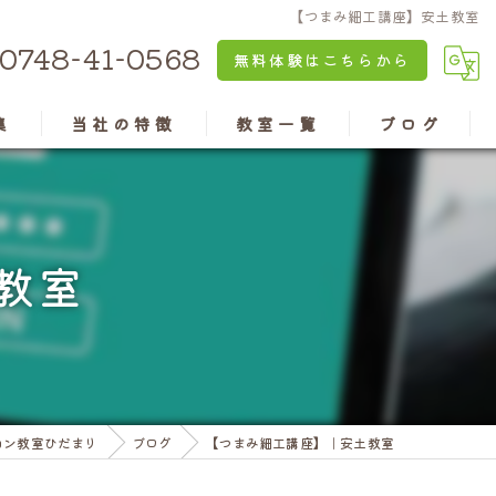
【つまみ細工講座】安土教室
0748-41-0568
無料体験はこちらから
集
当社の特徴
教室一覧
ブログ
京都のパソコン教室
安土教室
兵庫のパソコン教室
近江八幡教室
教室
認知症予防
水口教室
老後の楽しみ
高島教室
資格
彦根教室
コン教室ひだまり
ブログ
【つまみ細工講座】｜安土教室
亀岡教室
三田ウッディタウン教室