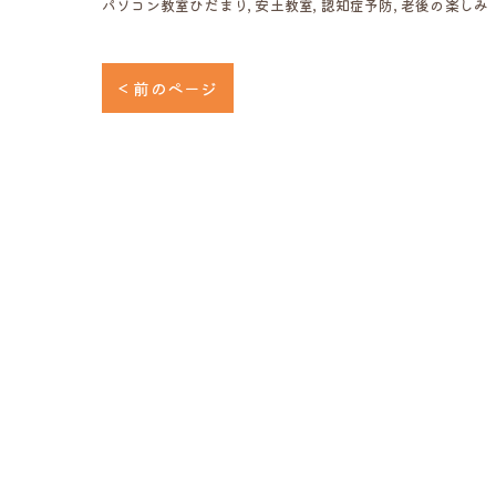
パソコン教室ひだまり
安土教室
認知症予防
老後の楽しみ
< 前のページ