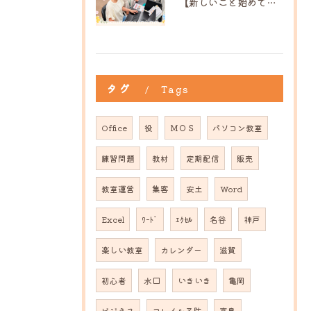
【新しいこと始めてみませんか？】ひだまり高島教室
タグ
Tags
Office
役
ＭＯＳ
パソコン教室
練習問題
教材
定期配信
販売
教室運営
集客
安土
Word
Excel
ﾜｰﾄﾞ
ｴｸｾﾙ
名谷
神戸
楽しい教室
カレンダー
滋賀
初心者
水口
いきいき
亀岡