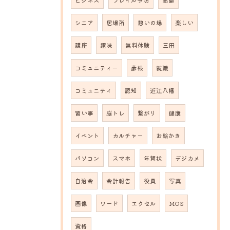
ビジネス
フレイル予防
高島
シニア
居場所
憩いの場
楽しい
講座
趣味
無料体験
三田
コミュニティー
彦根
就職
コミュニティ
認知
近江八幡
習い事
脳トレ
繋がり
健康
イベント
カルチャー
お絵かき
パソコン
スマホ
年賀状
デジカメ
自治会
会計報告
役員
写真
画像
ワード
エクセル
MOS
資格